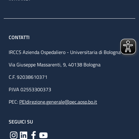
CONTATTI
IRCCS Azienda Ospedaliero - Universitaria di Bologna
Via Giuseppe Massarenti, 9, 40138 Bologna
C.F. 92038610371
P.IVA 02553300373
PEC:
PEIdirezione.generale@pec.aosp.bo.it
SEGUICI SU