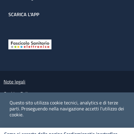
SCARICA L'APP
Useful links section
Small prints
Note legali
Cookies Policy
Questo sito utilizza cookie tecnici, analytics e di terze
Policy privacy e protezione del dato personale
parti.
Proseguendo nella navigazione accetti l'utilizzo dei
cookie.
Albo pretorio on-line
Dichiarazione di accessibilità
COOKIES
I CO
PREFERENZE
ACCETTO