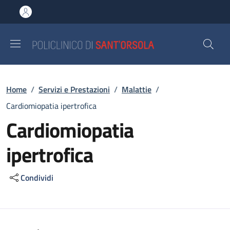
Salta al contenuto principale
Skip to footer content
Briciole di pane
Home
/
Servizi e Prestazioni
/
Malattie
/
Cardiomiopatia ipertrofica
Cardiomiopatia
ipertrofica
Condividi