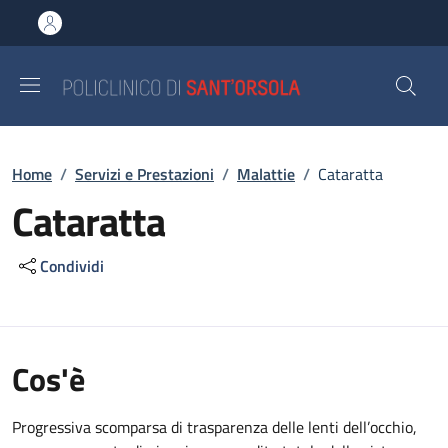
Salta al contenuto principale
Skip to footer content
Briciole di pane
Home
/
Servizi e Prestazioni
/
Malattie
/
Cataratta
Cataratta
Condividi
Cos'è
Progressiva scomparsa di trasparenza delle lenti dell’occhio,