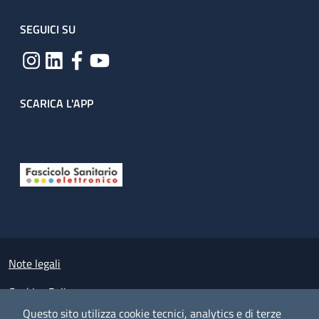
SEGUICI SU
SCARICA L'APP
Useful links section
Small prints
Note legali
Cookies Policy
Questo sito utilizza cookie tecnici, analytics e di terze