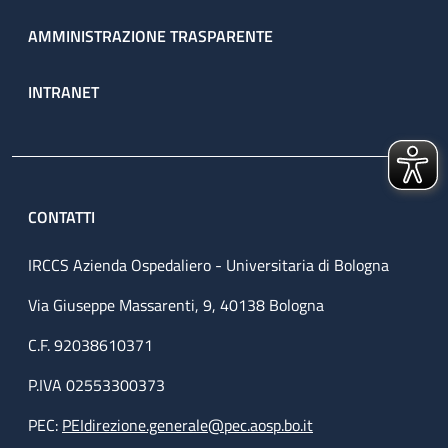
AMMINISTRAZIONE TRASPARENTE
INTRANET
CONTATTI
IRCCS Azienda Ospedaliero - Universitaria di Bologna
Via Giuseppe Massarenti, 9, 40138 Bologna
C.F. 92038610371
P.IVA 02553300373
PEC:
PEIdirezione.generale@pec.aosp.bo.it