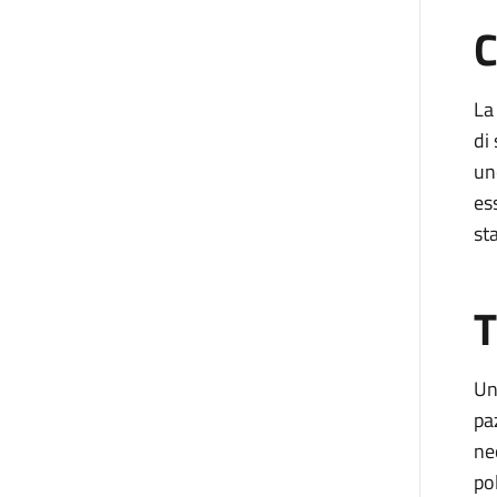
C
La
di 
un
es
st
T
Un
pa
ne
pol