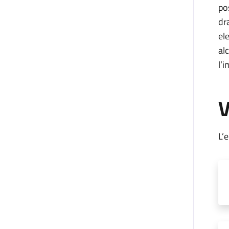
po
dr
el
al
l’
V
L’