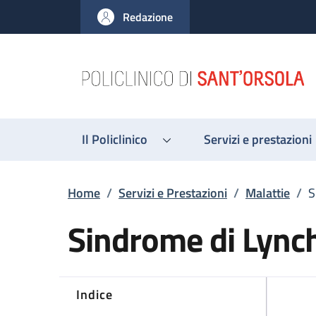
Salta al contenuto principale
Skip to footer content
Redazione
Il Policlinico
Servizi e prestazioni
Briciole di pane
Home
/
Servizi e Prestazioni
/
Malattie
/
S
Sindrome di Lync
Indice