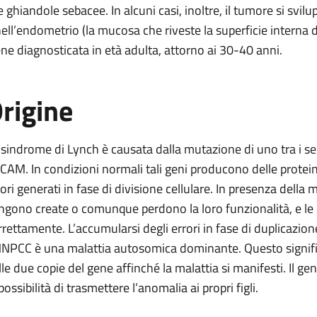
le ghiandole sebacee. In alcuni casi, inoltre, il tumore si svil
nell’endometrio (la mucosa che riveste la superficie interna d
ene diagnosticata in età adulta, attorno ai 30-40 anni.
rigine
 sindrome di Lynch è causata dalla mutazione di uno tra i
CAM. In condizioni normali tali geni producono delle protein
rori generati in fase di divisione cellulare. In presenza della 
ngono create o comunque perdono la loro funzionalità, e le 
rrettamente. L’accumularsi degli errori in fase di duplicazio
HNPCC è una malattia autosomica dominante. Questo signific
lle due copie del gene affinché la malattia si manifesti. Il g
possibilità di trasmettere l’anomalia ai propri figli.