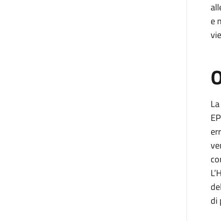
al
e 
vi
O
La
EP
er
ve
co
L’
de
di 