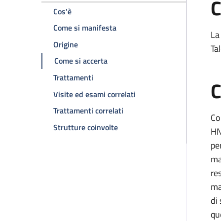
C
della pagina Sindrome di Lynch (Hnpcc)
Cos'è
della pagina Sindrome di Lync
Come si manifesta
La
della pagina Sindrome di Lynch (Hnpcc)
Origine
Ta
della pagina Sindrome di Lynch (
Come si accerta
della pagina Sindrome di Lynch (Hnpc
Trattamenti
C
della pagina Sindrome di
Visite ed esami correlati
della pagina Sindrome di Ly
Trattamenti correlati
Co
della pagina Sindrome di Lync
Strutture coinvolte
HN
pe
ma
re
ma
di
qu