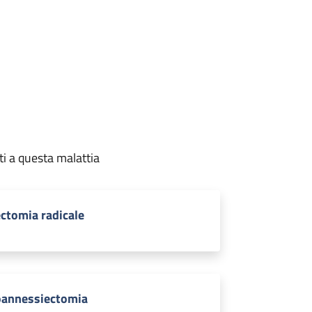
ti a questa malattia
ectomia radicale
oannessiectomia