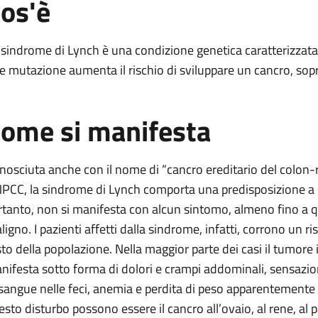
os'è
h (Hnpcc)
 sindrome di Lynch è una condizione genetica caratterizzata 
le mutazione aumenta il rischio di sviluppare un cancro, sopr
Hnpcc)
c)
ome si manifesta
 Lynch (Hnpcc)
nch (Hnpcc)
nosciuta anche con il nome di “cancro ereditario del colon-r
h (Hnpcc)
PCC, la sindrome di Lynch comporta una predisposizione a di
rtanto, non si manifesta con alcun sintomo, almeno fino 
ligno. I pazienti affetti dalla sindrome, infatti, corrono un ri
sto della popolazione. Nella maggior parte dei casi il tumore in
nifesta sotto forma di dolori e crampi addominali, sensazio
 sangue nelle feci, anemia e perdita di peso apparentemente i
esto disturbo possono essere il cancro all’ovaio, al rene, al pa