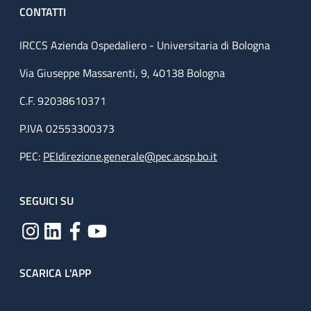
CONTATTI
IRCCS Azienda Ospedaliero - Universitaria di Bologna
Via Giuseppe Massarenti, 9, 40138 Bologna
C.F. 92038610371
P.IVA 02553300373
PEC:
PEIdirezione.generale@pec.aosp.bo.it
SEGUICI SU
SCARICA L'APP