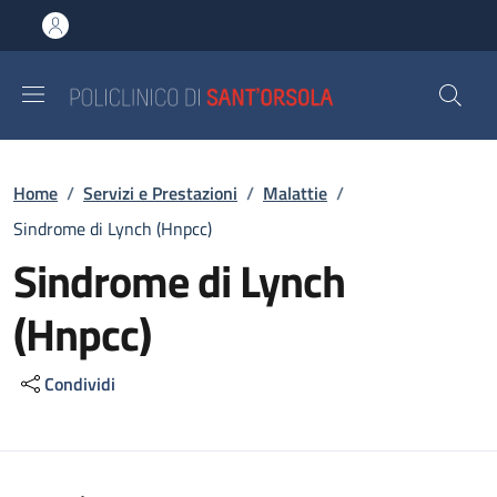
Salta al contenuto principale
Skip to footer content
Briciole di pane
Home
/
Servizi e Prestazioni
/
Malattie
/
Sindrome di Lynch (Hnpcc)
Sindrome di Lynch
(Hnpcc)
Condividi