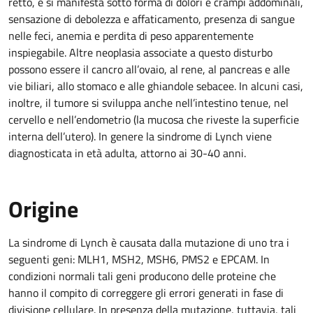
retto, e si manifesta sotto forma di dolori e crampi addominali,
sensazione di debolezza e affaticamento, presenza di sangue
nelle feci, anemia e perdita di peso apparentemente
inspiegabile. Altre neoplasia associate a questo disturbo
possono essere il cancro all’ovaio, al rene, al pancreas e alle
vie biliari, allo stomaco e alle ghiandole sebacee. In alcuni casi,
inoltre, il tumore si sviluppa anche nell’intestino tenue, nel
cervello e nell’endometrio (la mucosa che riveste la superficie
interna dell’utero). In genere la sindrome di Lynch viene
diagnosticata in età adulta, attorno ai 30-40 anni.
Origine
La sindrome di Lynch è causata dalla mutazione di uno tra i
seguenti geni: MLH1, MSH2, MSH6, PMS2 e EPCAM. In
condizioni normali tali geni producono delle proteine che
hanno il compito di correggere gli errori generati in fase di
divisione cellulare. In presenza della mutazione, tuttavia, tali