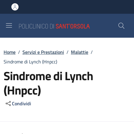
Salta al contenuto principale
Skip to footer content
Briciole di pane
Home
/
Servizi e Prestazioni
/
Malattie
/
Sindrome di Lynch (Hnpcc)
Sindrome di Lynch
(Hnpcc)
Condividi