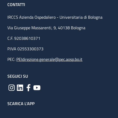
CONTATTI
IRCCS Azienda Ospedaliero - Universitaria di Bologna
Via Giuseppe Massarenti, 9, 40138 Bologna
C.F. 92038610371
P.IVA 02553300373
PEC:
PEIdirezione.generale@pec.aosp.bo.it
SEGUICI SU
SCARICA L'APP