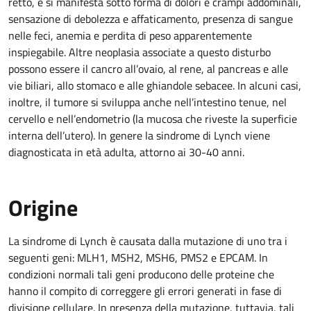
retto, e si manifesta sotto forma di dolori e crampi addominali,
sensazione di debolezza e affaticamento, presenza di sangue
nelle feci, anemia e perdita di peso apparentemente
inspiegabile. Altre neoplasia associate a questo disturbo
possono essere il cancro all’ovaio, al rene, al pancreas e alle
vie biliari, allo stomaco e alle ghiandole sebacee. In alcuni casi,
inoltre, il tumore si sviluppa anche nell’intestino tenue, nel
cervello e nell’endometrio (la mucosa che riveste la superficie
interna dell’utero). In genere la sindrome di Lynch viene
diagnosticata in età adulta, attorno ai 30-40 anni.
Origine
La sindrome di Lynch è causata dalla mutazione di uno tra i
seguenti geni: MLH1, MSH2, MSH6, PMS2 e EPCAM. In
condizioni normali tali geni producono delle proteine che
hanno il compito di correggere gli errori generati in fase di
divisione cellulare. In presenza della mutazione, tuttavia, tali