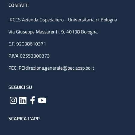
CONTATTI
IRCCS Azienda Ospedaliero - Universitaria di Bologna
Via Giuseppe Massarenti, 9, 40138 Bologna
C.F. 92038610371
P.IVA 02553300373
PEC:
PEIdirezione.generale@pec.aosp.bo.it
SEGUICI SU
SCARICA L'APP