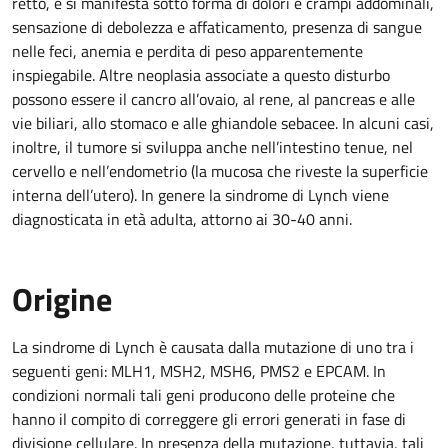
retto, e si manifesta sotto forma di dolori e crampi addominali,
sensazione di debolezza e affaticamento, presenza di sangue
nelle feci, anemia e perdita di peso apparentemente
inspiegabile. Altre neoplasia associate a questo disturbo
possono essere il cancro all’ovaio, al rene, al pancreas e alle
vie biliari, allo stomaco e alle ghiandole sebacee. In alcuni casi,
inoltre, il tumore si sviluppa anche nell’intestino tenue, nel
cervello e nell’endometrio (la mucosa che riveste la superficie
interna dell’utero). In genere la sindrome di Lynch viene
diagnosticata in età adulta, attorno ai 30-40 anni.
Origine
La sindrome di Lynch è causata dalla mutazione di uno tra i
seguenti geni: MLH1, MSH2, MSH6, PMS2 e EPCAM. In
condizioni normali tali geni producono delle proteine che
hanno il compito di correggere gli errori generati in fase di
divisione cellulare. In presenza della mutazione, tuttavia, tali