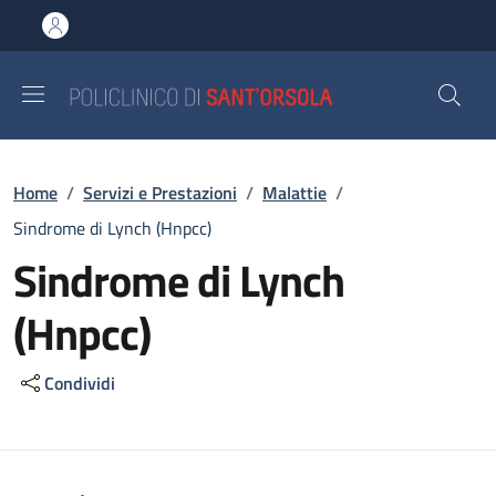
Salta al contenuto principale
Skip to footer content
Briciole di pane
Home
/
Servizi e Prestazioni
/
Malattie
/
Sindrome di Lynch (Hnpcc)
Sindrome di Lynch
(Hnpcc)
Condividi