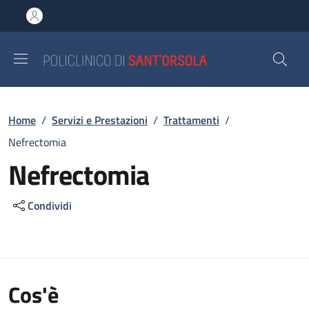
Salta al contenuto principale
Skip to footer content
Briciole di pane
Home
/
Servizi e Prestazioni
/
Trattamenti
/
Nefrectomia
Nefrectomia
Condividi
Cos'è