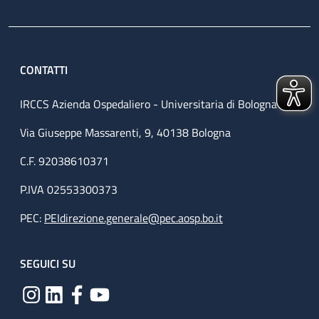
CONTATTI
IRCCS Azienda Ospedaliero - Universitaria di Bologna
Via Giuseppe Massarenti, 9, 40138 Bologna
C.F. 92038610371
P.IVA 02553300373
PEC:
PEIdirezione.generale@pec.aosp.bo.it
SEGUICI SU