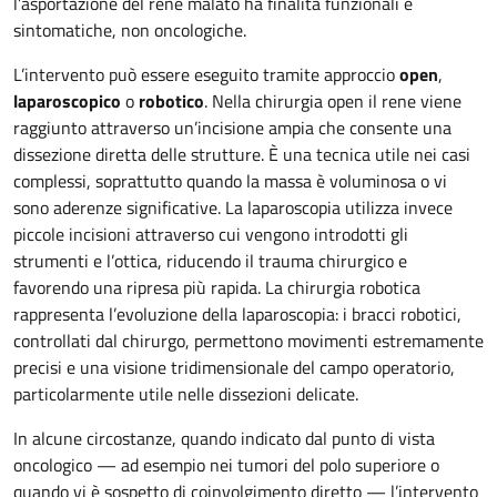
l’asportazione del rene malato ha finalità funzionali e
sintomatiche, non oncologiche.
L’intervento può essere eseguito tramite approccio
open
,
laparoscopico
o
robotico
. Nella chirurgia open il rene viene
raggiunto attraverso un’incisione ampia che consente una
dissezione diretta delle strutture. È una tecnica utile nei casi
complessi, soprattutto quando la massa è voluminosa o vi
sono aderenze significative. La laparoscopia utilizza invece
piccole incisioni attraverso cui vengono introdotti gli
strumenti e l’ottica, riducendo il trauma chirurgico e
favorendo una ripresa più rapida. La chirurgia robotica
rappresenta l’evoluzione della laparoscopia: i bracci robotici,
controllati dal chirurgo, permettono movimenti estremamente
precisi e una visione tridimensionale del campo operatorio,
particolarmente utile nelle dissezioni delicate.
In alcune circostanze, quando indicato dal punto di vista
oncologico — ad esempio nei tumori del polo superiore o
quando vi è sospetto di coinvolgimento diretto — l’intervento