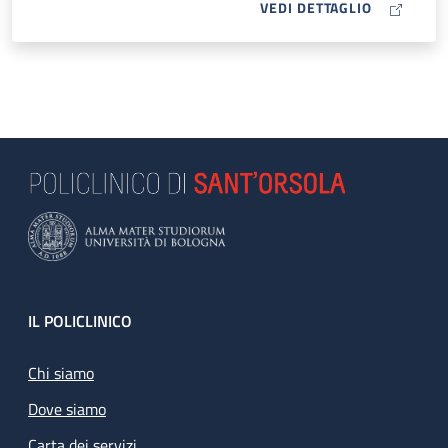
MAP ICON
VEDI DETTAGLIO
Footer
IL POLICLINICO
Chi siamo
Dove siamo
Carta dei servizi