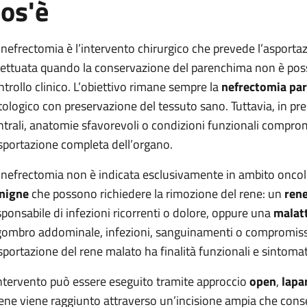
os'è
 nefrectomia è l’intervento chirurgico che prevede l’asport
fettuata quando la conservazione del parenchima non è pos
ntrollo clinico. L’obiettivo rimane sempre la
nefrectomia par
tologico con preservazione del tessuto sano. Tuttavia, in pr
ntrali, anatomie sfavorevoli o condizioni funzionali compro
asportazione completa dell’organo.
 nefrectomia non è indicata esclusivamente in ambito oncolo
nigne
che possono richiedere la rimozione del rene: un
rene
sponsabile di infezioni ricorrenti o dolore, oppure una
malatt
gombro addominale, infezioni, sanguinamenti o compromissione
asportazione del rene malato ha finalità funzionali e sintoma
intervento può essere eseguito tramite approccio
open
,
lapa
 rene viene raggiunto attraverso un’incisione ampia che cons