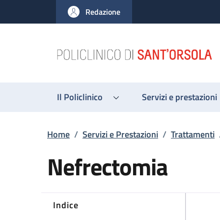
Salta al contenuto principale
Skip to footer content
Redazione
Il Policlinico
Servizi e prestazioni
Briciole di pane
Home
/
Servizi e Prestazioni
/
Trattamenti
Nefrectomia
Indice