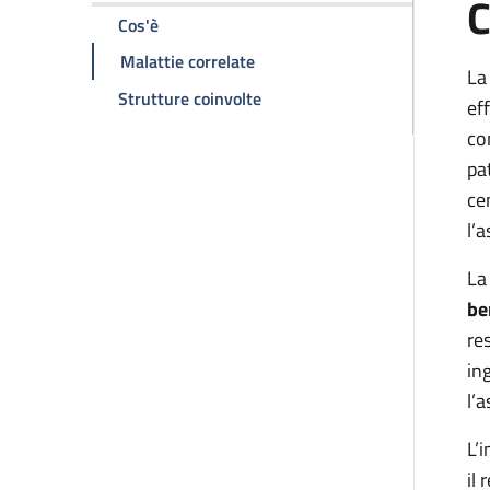
C
della pagina Nefrectomia
Cos'è
della pagina Nefrectomia
Malattie correlate
La
della pagina Nefrectomia
Strutture coinvolte
ef
co
pa
ce
l’
La
be
re
in
l’
L’
il