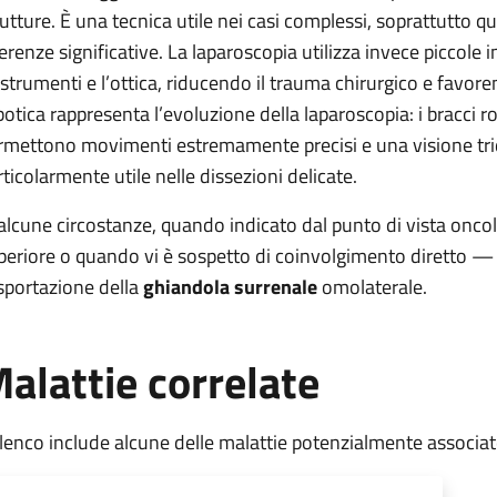
rutture. È una tecnica utile nei casi complessi, soprattutto
erenze significative. La laparoscopia utilizza invece piccole 
i strumenti e l’ottica, riducendo il trauma chirurgico e favore
botica rappresenta l’evoluzione della laparoscopia: i bracci rob
rmettono movimenti estremamente precisi e una visione tri
rticolarmente utile nelle dissezioni delicate.
 alcune circostanze, quando indicato dal punto di vista onc
periore o quando vi è sospetto di coinvolgimento diretto — 
asportazione della
ghiandola surrenale
omolaterale.
alattie correlate
elenco include alcune delle malattie potenzialmente associa