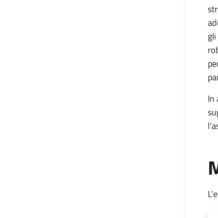
st
ad
gl
ro
pe
pa
In
su
l’
M
L’