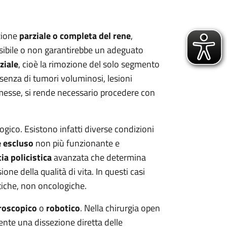
azione
parziale o completa del rene
,
sibile o non garantirebbe un adeguato
ziale
, cioè la rimozione del solo segmento
esenza di tumori voluminosi, lesioni
messe, si rende necessario procedere con
gico. Esistono infatti diverse condizioni
 escluso
non più funzionante e
ia policistica
avanzata che determina
 della qualità di vita. In questi casi
tiche, non oncologiche.
roscopico
o
robotico
. Nella chirurgia open
ente una dissezione diretta delle