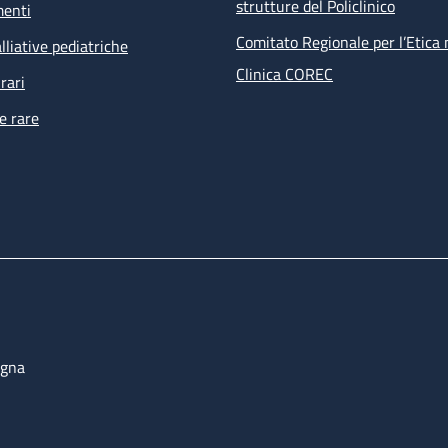
strutture del Policlinico
menti
Comitato Regionale per l’Etica 
lliative pediatriche
Clinica COREC
rari
e rare
ogna