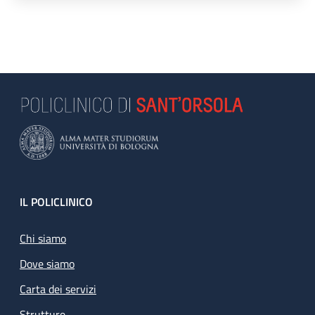
Footer
IL POLICLINICO
Chi siamo
Dove siamo
Carta dei servizi
Strutture