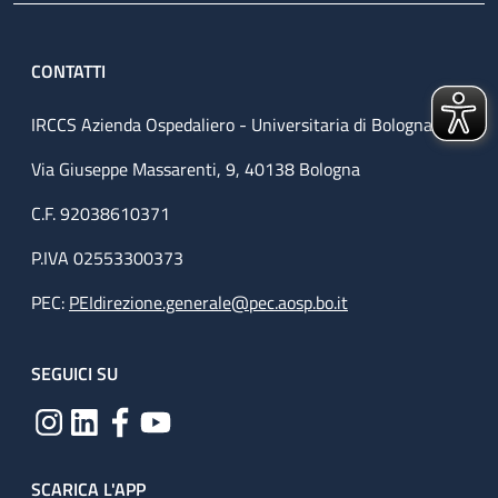
CONTATTI
IRCCS Azienda Ospedaliero - Universitaria di Bologna
Via Giuseppe Massarenti, 9, 40138 Bologna
C.F. 92038610371
P.IVA 02553300373
PEC:
PEIdirezione.generale@pec.aosp.bo.it
SEGUICI SU
SCARICA L'APP