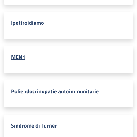
Ipotiroidismo
MEN1
Poliendocrinopatie autoimmunitarie
Sindrome di Turner