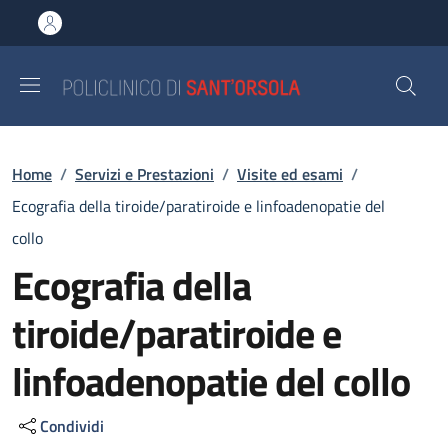
Salta al contenuto principale
Skip to footer content
Briciole di pane
Home
/
Servizi e Prestazioni
/
Visite ed esami
/
Ecografia della tiroide/paratiroide e linfoadenopatie del
collo
Ecografia della
tiroide/paratiroide e
linfoadenopatie del collo
Condividi