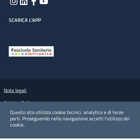
SCARICA L'APP
Useful links section
Small prints
Note legali
Cookies Policy
Questo sito utilizza cookie tecnici, analytics e di terze
Policy privacy e protezione del dato personale
parti.
Proseguendo nella navigazione accetti l'utilizzo dei
cookie.
Albo pretorio on-line