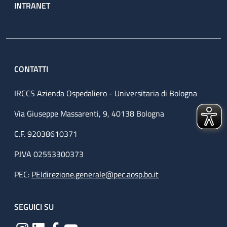
INTRANET
CONTATTI
IRCCS Azienda Ospedaliero - Universitaria di Bologna
Via Giuseppe Massarenti, 9, 40138 Bologna
C.F. 92038610371
P.IVA 02553300373
PEC:
PEIdirezione.generale@pec.aosp.bo.it
SEGUICI SU