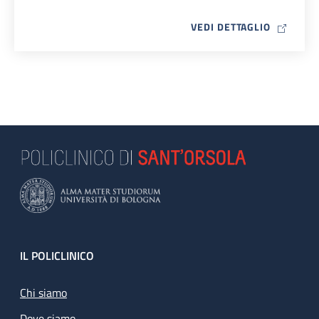
MAP ICO
VEDI DETTAGLIO
Footer
IL POLICLINICO
Chi siamo
Dove siamo