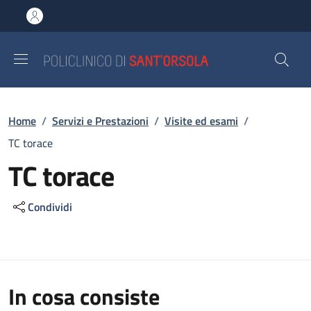
Salta al contenuto principale
Skip to footer content
Briciole di pane
Home
/
Servizi e Prestazioni
/
Visite ed esami
/
TC torace
TC torace
Condividi
In cosa consiste