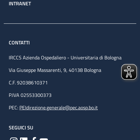
INTRANET
CONTATTI
IRCCS Azienda Ospedaliero - Universitaria di Bologna
Via Giuseppe Massarenti, 9, 40138 Bologna
C.F. 92038610371
P.IVA 02553300373
PEC:
PEIdirezione.generale@pec.aosp.bo.it
SEGUICI SU