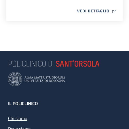
MAP ICO
VEDI DETTAGLIO
Footer
IL POLICLINICO
Chi siamo
Dove siamo