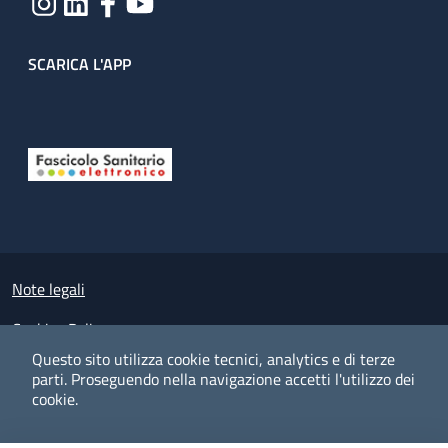
SCARICA L'APP
Useful links section
Small prints
Note legali
Cookies Policy
Questo sito utilizza cookie tecnici, analytics e di terze
Policy privacy e protezione del dato personale
parti.
Proseguendo nella navigazione accetti l'utilizzo dei
cookie.
Albo pretorio on-line