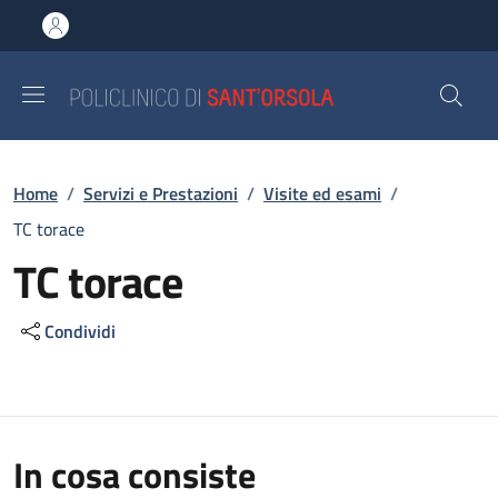
Salta al contenuto principale
Skip to footer content
Briciole di pane
Home
/
Servizi e Prestazioni
/
Visite ed esami
/
TC torace
TC torace
Condividi
In cosa consiste