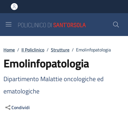
Salta al contenuto principale
Skip to footer content
Briciole di pane
Home
/
Il Policlinico
/
Strutture
/
Emolinfopatologia
Emolinfopatologia
Dipartimento Malattie oncologiche ed
ematologiche
Condividi