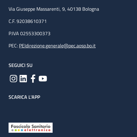
Via Giuseppe Massarenti, 9, 40138 Bologna
C.F. 92038610371
P.IVA 02553300373
PEC:
PEIdirezione.generale@pec.aosp.bo.it
SEGUICI SU
SCARICA L'APP