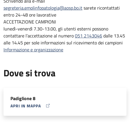
Scrivendo alla e-mail
segreteria.emolinfopatologia@aosp.bo.it
sarete ricontattati
Per ottimizzare tempi e gestione delle pratiche,
entro 24-48 ore lavorative
vi
sollecitiamo a prediligere il contatto
via mail
agli
ACCETTAZIONE CAMPIONI
indirizzi
segreteria.emolinfopatologia@aosp.bo.it
;
elena.sabattin
lunedì-venerdì 7.30-13.00, gli utenti esterni possono
contattare l'accettazione al numero
051 2143046
dalle 13.45
Sarete
ricontattati entro 1-2 giorni lavorativi
alle 14.45 per sole informazioni sul ricevimento dei campioni
Informazione e organizzazione
Dove si trova
Padiglione 8
APRI IN MAPPA
MAP ICON