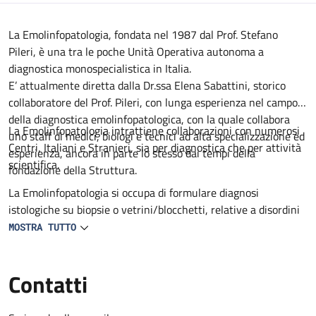
Descrizione
La Emolinfopatologia, fondata nel 1987 dal Prof. Stefano
Pileri, è una tra le poche Unità Operativa autonoma a
diagnostica monospecialistica in Italia.
E’ attualmente diretta dalla Dr.ssa Elena Sabattini, storico
collaboratore del Prof. Pileri, con lunga esperienza nel campo
della diagnostica emolinfopatologica, con la quale collabora
La Emolinfopatologia intrattiene collaborazioni con numerosi
uno staff di medici, biologi e tecnici ad alta specializzazione ed
Centri, Italiani e Stranieri, sia per diagnostica che per attività
esperienza, ancora in parte lo stesso dai tempi della
scientifica.
fondazione della Struttura.
La Emolinfopatologia si occupa di formulare diagnosi
istologiche su biopsie o vetrini/blocchetti, relative a disordini
o patologie del sistema emopoietico, linfoide, mieloide o
MOSTRA TUTTO
istiocitario/accessorio.
Tale attività viene svolta per utenti interni ed esterni al
Contatti
Policlinico.