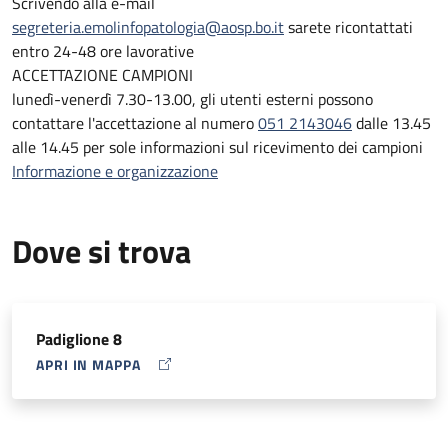
Scrivendo alla e-mail
segreteria.emolinfopatologia@aosp.bo.it
sarete ricontattati
Per ottimizzare tempi e gestione delle pratiche,
entro 24-48 ore lavorative
vi
sollecitiamo a prediligere il contatto
via mail
agli
ACCETTAZIONE CAMPIONI
indirizzi
segreteria.emolinfopatologia@aosp.bo.it
;
elena.sabattin
lunedì-venerdì 7.30-13.00, gli utenti esterni possono
contattare l'accettazione al numero
051 2143046
dalle 13.45
Sarete
ricontattati entro 1-2 giorni lavorativi
alle 14.45 per sole informazioni sul ricevimento dei campioni
Informazione e organizzazione
Dove si trova
Padiglione 8
APRI IN MAPPA
MAP ICON