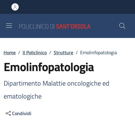
Salta al contenuto principale
Skip to footer content
Briciole di pane
Home
/
Il Policlinico
/
Strutture
/
Emolinfopatologia
Emolinfopatologia
Dipartimento Malattie oncologiche ed
ematologiche
Condividi