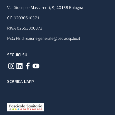
Via Giuseppe Massarenti, 9, 40138 Bologna
C.F. 92038610371
P.IVA 02553300373
PEC:
PEIdirezione.generale@pec.aosp.bo.it
SEGUICI SU
SCARICA L'APP