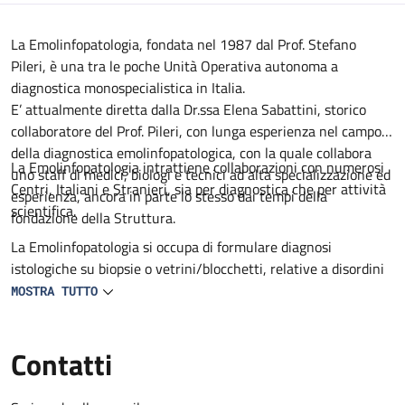
Descrizione
La Emolinfopatologia, fondata nel 1987 dal Prof. Stefano
Pileri, è una tra le poche Unità Operativa autonoma a
diagnostica monospecialistica in Italia.
E’ attualmente diretta dalla Dr.ssa Elena Sabattini, storico
collaboratore del Prof. Pileri, con lunga esperienza nel campo
della diagnostica emolinfopatologica, con la quale collabora
La Emolinfopatologia intrattiene collaborazioni con numerosi
uno staff di medici, biologi e tecnici ad alta specializzazione ed
Centri, Italiani e Stranieri, sia per diagnostica che per attività
esperienza, ancora in parte lo stesso dai tempi della
scientifica.
fondazione della Struttura.
La Emolinfopatologia si occupa di formulare diagnosi
istologiche su biopsie o vetrini/blocchetti, relative a disordini
o patologie del sistema emopoietico, linfoide, mieloide o
MOSTRA TUTTO
istiocitario/accessorio.
Tale attività viene svolta per utenti interni ed esterni al
Contatti
Policlinico.