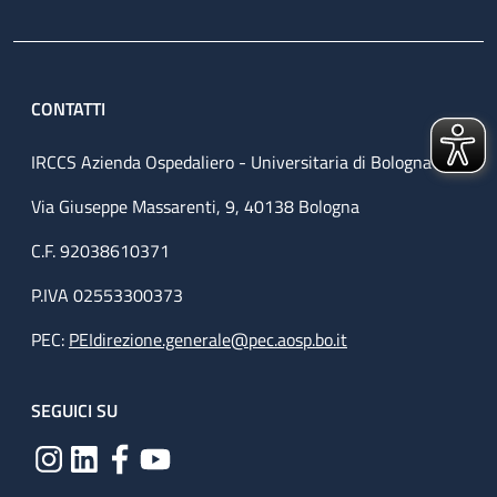
CONTATTI
IRCCS Azienda Ospedaliero - Universitaria di Bologna
Via Giuseppe Massarenti, 9, 40138 Bologna
C.F. 92038610371
P.IVA 02553300373
PEC:
PEIdirezione.generale@pec.aosp.bo.it
SEGUICI SU