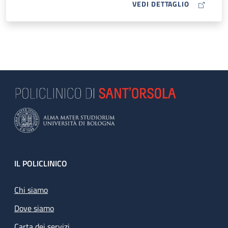
MAP ICON
VEDI DETTAGLIO
Footer
IL POLICLINICO
Chi siamo
Dove siamo
Carta dei servizi