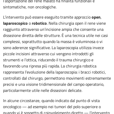
l’asportazione del rene malato ha finalità funzionali e
sintomatiche, non oncologiche.
L’intervento può essere eseguito tramite approccio
open
,
laparoscopico
o
robotico
. Nella chirurgia open il rene viene
raggiunto attraverso un’incisione ampia che consente una
dissezione diretta delle strutture. È una tecnica utile nei casi
complessi, soprattutto quando la massa è voluminosa o vi
sono aderenze significative. La laparoscopia utilizza invece
piccole incisioni attraverso cui vengono introdotti gli
strumenti e l’ottica, riducendo il trauma chirurgico e
favorendo una ripresa più rapida. La chirurgia robotica
rappresenta l’evoluzione della laparoscopia: i bracci robotici,
controllati dal chirurgo, permettono movimenti estremamente
precisi e una visione tridimensionale del campo operatorio,
particolarmente utile nelle dissezioni delicate.
In alcune circostanze, quando indicato dal punto di vista
oncologico — ad esempio nei tumori del polo superiore o
quando vi è sospetto di coinvolgimento diretto — l’intervento