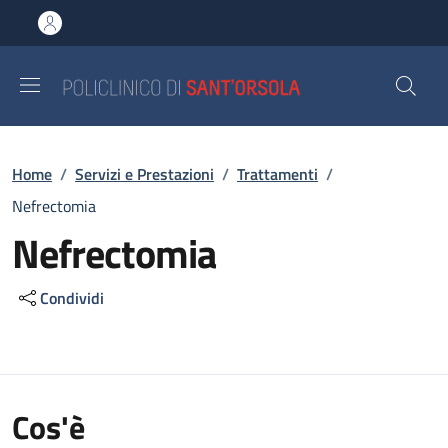
Salta al contenuto principale
Skip to footer content
Briciole di pane
Home
/
Servizi e Prestazioni
/
Trattamenti
/
Nefrectomia
Nefrectomia
Condividi
Cos'è