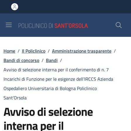
Salta al contenuto principale
Skip to footer content
Briciole di pane
Home
/
Il Policlinico
/
Amministrazione trasparente
/
Bandi di concorso
/
Bandi
/
Avviso di selezione interna per il conferimento di n. 7
Incarichi di Funzione per le esigenze dell’IRCCS Azienda
Ospedaliero Universitaria di Bologna Policlinico
Sant’Orsola
Avviso di selezione
interna per il