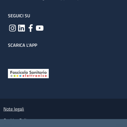
SEGUICI SU
SCARICA L'APP
Useful links section
Small prints
Note legali
Cookies Policy