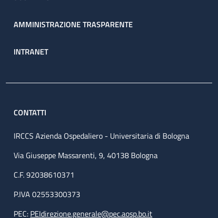
AMMINISTRAZIONE TRASPARENTE
INTRANET
CONTATTI
IRCCS Azienda Ospedaliero - Universitaria di Bologna
Via Giuseppe Massarenti, 9, 40138 Bologna
C.F. 92038610371
P.IVA 02553300373
PEC:
PEIdirezione.generale@pec.aosp.bo.it