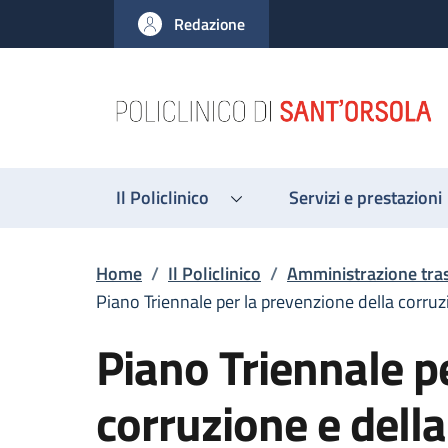
Salta al contenuto principale
Skip to footer content
Redazione
Il Policlinico
Servizi e prestazioni
Briciole di pane
Home
/
Il Policlinico
/
Amministrazione tra
Piano Triennale per la prevenzione della corruz
Piano Triennale p
corruzione e dell