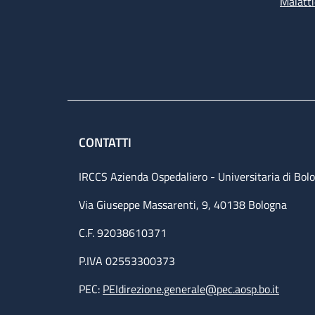
Malatti
CONTATTI
IRCCS Azienda Ospedaliero - Universitaria di Bol
Via Giuseppe Massarenti, 9, 40138 Bologna
C.F. 92038610371
P.IVA 02553300373
PEC:
PEIdirezione.generale@pec.aosp.bo.it