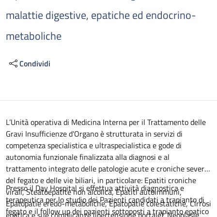
malattie digestive, epatiche ed endocrino-
metaboliche
Condividi
Descrizione
L’Unità operativa di Medicina Interna per il Trattamento delle
Gravi Insufficienze d'Organo è strutturata in servizi di
competenza specialistica e ultraspecialistica e gode di
autonomia funzionale finalizzata alla diagnosi e al
trattamento integrato delle patologie acute e croniche severe
del fegato e delle vie biliari, in particolare: Epatiti croniche
Presso il Day Hospital si effettua attività diagnostica e
virali, Steatoepatite non alcolica, Epatiti autoimmuni,
terapeutica per lo studio dei Pazienti candidati a trapianto di
Epatopatie eredo-metaboliche, Epatopatie colestatiche, Cirrosi
fegato e il follow up dei pazienti sottoposti a trapianto epatico
epatica e sue complicanze (ipertensione portale), Neoplasie