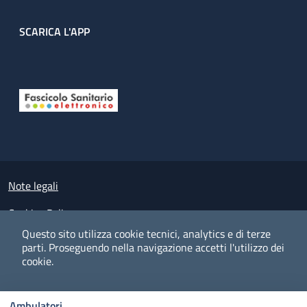
SCARICA L'APP
Useful links section
Small prints
Note legali
Cookies Policy
Questo sito utilizza cookie tecnici, analytics e di terze
Policy privacy e protezione del dato personale
parti.
Proseguendo nella navigazione accetti l'utilizzo dei
cookie.
Albo pretorio on-line
Dichiarazione di accessibilità
COOKIES
I CO
PREFERENZE
ACCETTO
Ambulatori