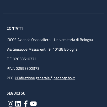
CONTATTI
IRCCS Azienda Ospedaliero - Universitaria di Bologna
Via Giuseppe Massarenti, 9, 40138 Bologna
C.F. 92038610371
P.IVA 02553300373
PEC:
PEIdirezione.generale@pec.aosp.bo.it
SEGUICI SU