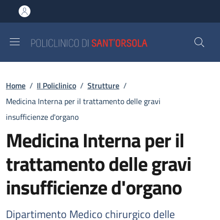
Salta al contenuto principale
Skip to footer content
Briciole di pane
Home
/
Il Policlinico
/
Strutture
/
Medicina Interna per il trattamento delle gravi
insufficienze d'organo
Medicina Interna per il
trattamento delle gravi
insufficienze d'organo
Dipartimento Medico chirurgico delle