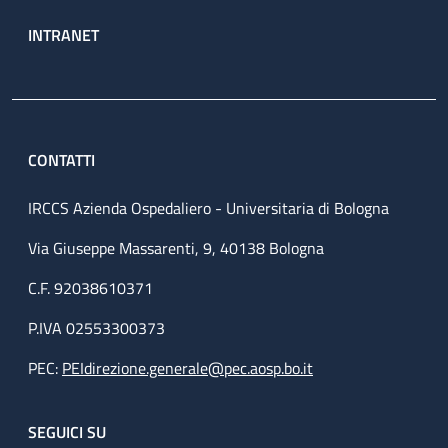
INTRANET
CONTATTI
IRCCS Azienda Ospedaliero - Universitaria di Bologna
Via Giuseppe Massarenti, 9, 40138 Bologna
C.F. 92038610371
P.IVA 02553300373
PEC:
PEIdirezione.generale@pec.aosp.bo.it
SEGUICI SU