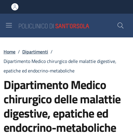
Salta al contenuto principale
Skip to footer content
Briciole di pane
Home
/
Dipartimenti
/
Dipartimento Medico chirurgico delle malattie digestive,
epatiche ed endocrino-metaboliche
Dipartimento Medico
chirurgico delle malattie
digestive, epatiche ed
endocrino-metaboliche