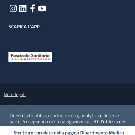
SCARICA L'APP
Useful links section
Small prints
Note legali
Cookies Policy
Questo sito utilizza cookie tecnici, analytics e di terze
Policy privacy e protezione del dato personale
parti.
Proseguendo nella navigazione accetti l'utilizzo dei
cookie.
Albo pretorio on-line
Strutture correlate della pagina Dipartimento Medico