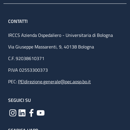
CONTATTI
IRCCS Azienda Ospedaliero - Universitaria di Bologna
Via Giuseppe Massarenti, 9, 40138 Bologna
C.F. 92038610371
P.IVA 02553300373
PEC:
PEIdirezione.generale@pec.aosp.bo.it
SEGUICI SU