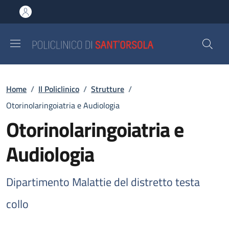
Salta al contenuto principale
Skip to footer content
Briciole di pane
Home
/
Il Policlinico
/
Strutture
/
Otorinolaringoiatria e Audiologia
Otorinolaringoiatria e
Audiologia
Dipartimento Malattie del distretto testa
collo