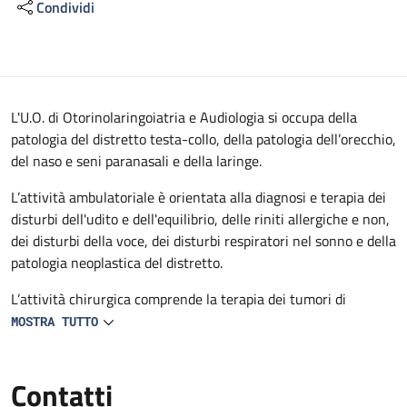
Condividi
Descrizione
L'U.O. di Otorinolaringoiatria e Audiologia si occupa della
patologia del distretto testa-collo, della patologia dell’orecchio,
del naso e seni paranasali e della laringe.
L’attività ambulatoriale è orientata alla diagnosi e terapia dei
disturbi dell'udito e dell'equilibrio, delle riniti allergiche e non,
dei disturbi della voce, dei disturbi respiratori nel sonno e della
patologia neoplastica del distretto.
L’attività chirurgica comprende la terapia dei tumori di
interesse otorinolaringoiatrico e del distretto testa-collo, con
MOSTRA TUTTO
eventuale ricostruzione con lembi liberi rivascolarizzati; il
trattamento della patologia dell’orecchio medio, della sordità e
Contatti
della paralisi del nervo facciale e delle patologie della