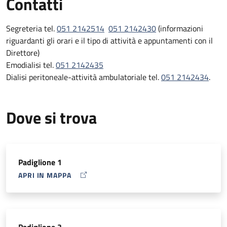
Contatti
continuo
Prestare un servizio ispirato a principi di qualità nella
Segreteria tel.
051 2142514
051 2142430
(informazioni
gestione, nella programmazione e nella erogazione delle
riguardanti gli orari e il tipo di attività e appuntamenti con il
prestazioni e nello stesso tempo rivolto al miglioramento
Direttore)
continuo.
Emodialisi tel.
051 2142435
Dialisi peritoneale-attività ambulatoriale tel.
051 2142434
.
Dove si trova
Padiglione 1
APRI IN MAPPA
MAP ICON
Padiglione 2