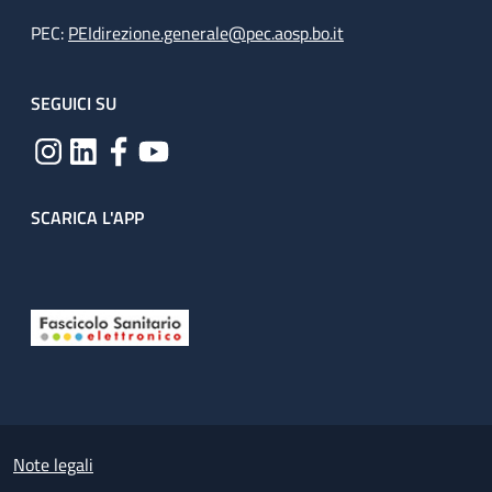
PEC:
PEIdirezione.generale@pec.aosp.bo.it
SEGUICI SU
SCARICA L'APP
Useful links section
Small prints
Note legali