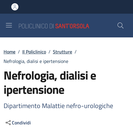
Salta al contenuto principale
Skip to footer content
Briciole di pane
Home
/
Il Policlinico
/
Strutture
/
Nefrologia, dialisi e ipertensione
Nefrologia, dialisi e
ipertensione
Dipartimento Malattie nefro-urologiche
Condividi