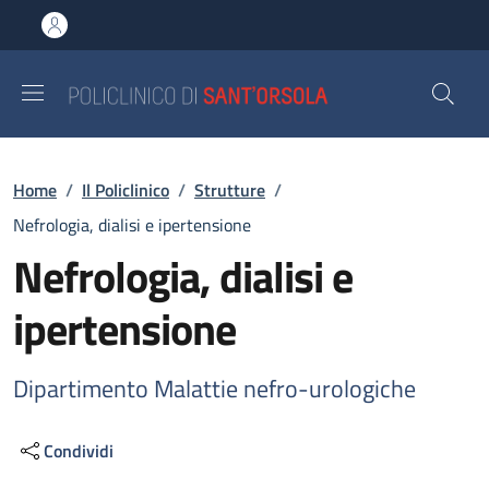
Salta al contenuto principale
Skip to footer content
Briciole di pane
Home
/
Il Policlinico
/
Strutture
/
Nefrologia, dialisi e ipertensione
Nefrologia, dialisi e
ipertensione
Dipartimento Malattie nefro-urologiche
Condividi