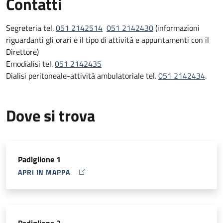
Contatti
continuo
Prestare un servizio ispirato a principi di qualità nella
Segreteria tel.
051 2142514
051 2142430
(informazioni
gestione, nella programmazione e nella erogazione delle
riguardanti gli orari e il tipo di attività e appuntamenti con il
prestazioni e nello stesso tempo rivolto al miglioramento
Direttore)
continuo.
Emodialisi tel.
051 2142435
Dialisi peritoneale-attività ambulatoriale tel.
051 2142434
.
Dove si trova
Padiglione 1
APRI IN MAPPA
MAP ICON
Padiglione 2