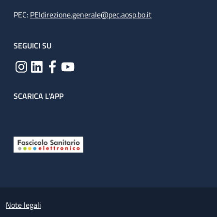
PEC:
PEIdirezione.generale@pec.aosp.bo.it
SEGUICI SU
SCARICA L'APP
Useful links section
Small prints
Note legali